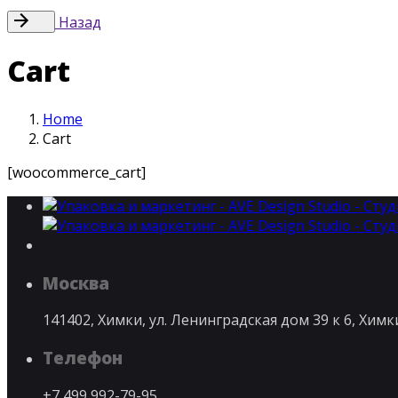
Назад
Cart
Home
Cart
[woocommerce_cart]
Москва
141402, Химки, ул. Ленинградская дом 39 к 6, Хим
Телефон
+7 499 992-79-95