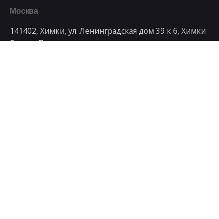
Москва
141402, Химки, ул. Ленинградская дом 39 к 6, Химки
Бизнес Парк
Телефон
+7 499 992-79-95
Рабочие запросы
Заинтересованы в сотрудничестве с нами?
art@artdays.ru
© 1998 - 2023, Студия интернет маркетинга
ArtDays
.