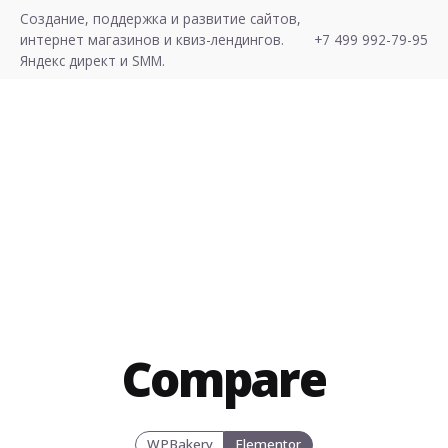
S
Создание, поддержка и развитие сайтов,
k
интернет магазинов и квиз-лендингов.
+7 499 992-79-95
i
Яндекс директ и SMM.
p
t
o
c
Хочу Лиды!
o
n
t
e
n
t
Compare
WPBakery
Elementor