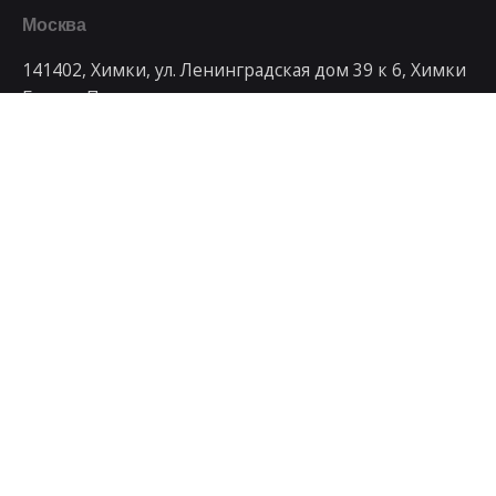
Москва
141402, Химки, ул. Ленинградская дом 39 к 6, Химки
Бизнес Парк
Телефон
+7 499 992-79-95
Рабочие запросы
Заинтересованы в сотрудничестве с нами?
art@artdays.ru
© 1998 - 2023, Студия интернет маркетинга
ArtDays
.