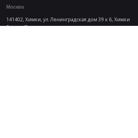
Москва
141402, Химки, ул. Ленинградская дом 39 к 6, Химки
Бизнес Парк
Телефон
+7 499 992-79-95
Рабочие запросы
Заинтересованы в сотрудничестве с нами?
art@artdays.ru
© 1998 - 2023, Студия интернет маркетинга
ArtDays
.