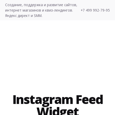
S
Создание, поддержка и развитие сайтов,
k
интернет магазинов и квиз-лендингов.
+7 499 992-79-95
i
Яндекс директ и SMM.
p
t
o
c
Хочу Лиды!
o
n
t
e
n
t
Instagram Feed
Widget