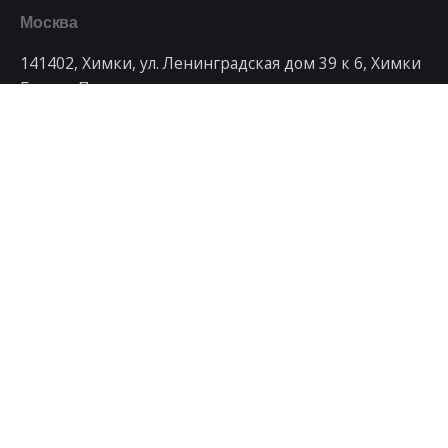
Москва
141402, Химки, ул. Ленинградская дом 39 к 6, Химки
Бизнес Парк
Телефон
+7 499 992-79-95
Рабочие запросы
Заинтересованы в сотрудничестве с нами?
art@artdays.ru
© 1998 - 2023, Студия интернет маркетинга
ArtDays
.