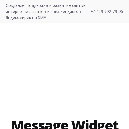
S
Создание, поддержка и развитие сайтов,
k
интернет магазинов и квиз-лендингов.
+7 499 992-79-95
i
Яндекс директ и SMM.
p
t
o
c
Хочу Лиды!
o
n
t
e
n
t
Message Widget