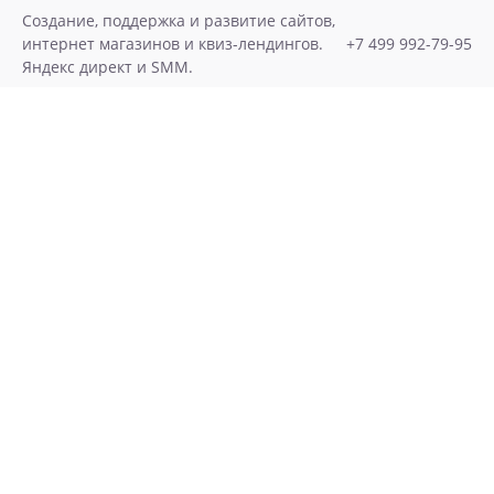
Skip
Создание, поддержка и развитие сайтов,
to
интернет магазинов и квиз-лендингов.
+7 499 992-79-95
content
Яндекс директ и SMM.
Хочу Лиды!