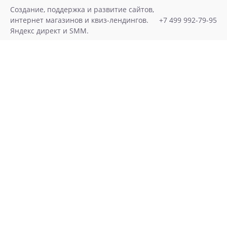
Skip
Создание, поддержка и развитие сайтов,
to
интернет магазинов и квиз-лендингов.
+7 499 992-79-95
content
Яндекс директ и SMM.
Хочу Лиды!