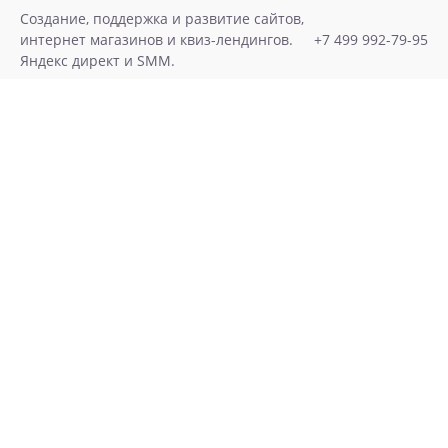
Skip
Создание, поддержка и развитие сайтов,
to
интернет магазинов и квиз-лендингов.
+7 499 992-79-95
content
Яндекс директ и SMM.
Хочу Лиды!