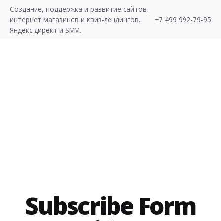
S
Создание, поддержка и развитие сайтов,
k
интернет магазинов и квиз-лендингов.
+7 499 992-79-95
i
Яндекс директ и SMM.
p
t
o
c
Хочу Лиды!
o
n
t
e
n
t
Subscribe Form