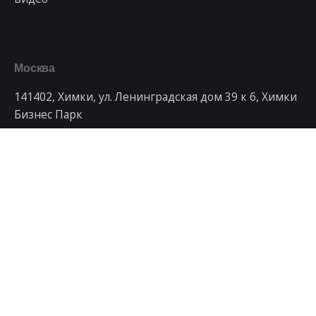
Москва
141402, Химки, ул. Ленинградская дом 39 к 6, Химки
Бизнес Парк
Телефон
+7 499 992-79-95
Рабочие запросы
Заинтересованы в сотрудничестве с нами?
art@artdays.ru