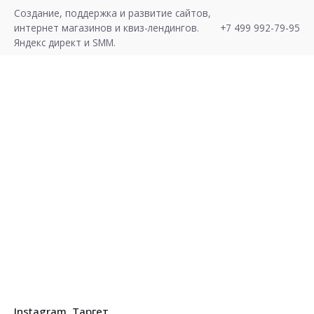
Skip
Создание, поддержка и развитие сайтов,
to
интернет магазинов и квиз-лендингов.
+7 499 992-79-95
content
Яндекс директ и SMM.
Хочу Лиды!
Instagram
Таргет