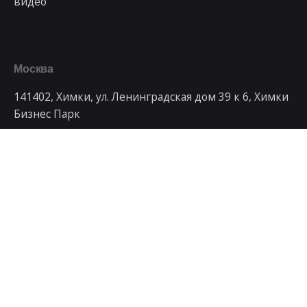
Москва
141402, Химки, ул. Ленинградская дом 39 к 6, Химки
Бизнес Парк
Телефон
+7 499 992-79-95
Рабочие запросы
Заинтересованы в сотрудничестве с нами?
art@artdays.ru