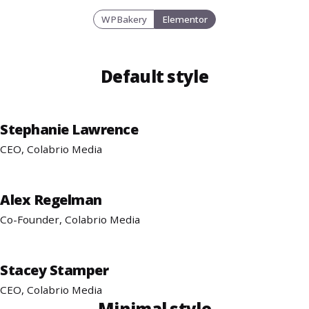
WPBakery
Elementor
Default style
Stephanie Lawrence
CEO, Colabrio Media
Alex Regelman
Co-Founder, Colabrio Media
Stacey Stamper
CEO, Colabrio Media
Stephanie Lawrence
Minimal style