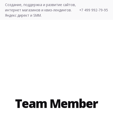
S
Создание, поддержка и развитие сайтов,
k
интернет магазинов и квиз-лендингов.
+7 499 992-79-95
i
Яндекс директ и SMM.
p
t
o
c
Хочу Лиды!
o
n
t
e
n
t
Team Member