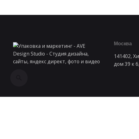
Москва
141402, Х
дом 39 к 
© 1998 - 2023, Студия интернет маркетинга
ArtDays
.