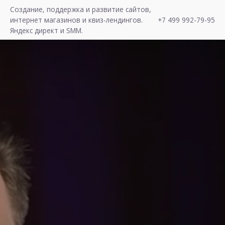
S
Создание, поддержка и развитие сайтов,
k
интернет магазинов и квиз-лендингов.
+7 499 992-79-95
i
Яндекс директ и SMM.
p
t
o
c
o
n
t
e
n
t
Хочу Лиды!