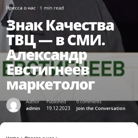
Пресса о нас
1 min read
Знак Качества
ТВЦ — в СМИ.
Александр
Евстигнеев
маркетолог
Author
Published
0 comments
19.12.2023
admin
Join the Conversation