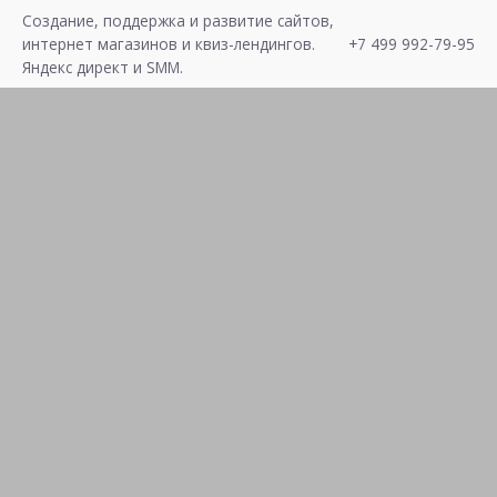
S
Создание, поддержка и развитие сайтов,
k
интернет магазинов и квиз-лендингов.
+7 499 992-79-95
i
Яндекс директ и SMM.
p
t
o
c
o
n
t
e
n
t