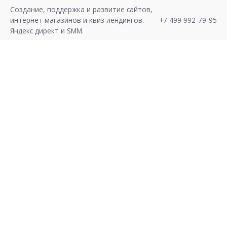
S
Создание, поддержка и развитие сайтов,
k
интернет магазинов и квиз-лендингов.
+7 499 992-79-95
i
Яндекс директ и SMM.
p
t
o
c
o
n
t
e
n
t
Хочу Лиды!