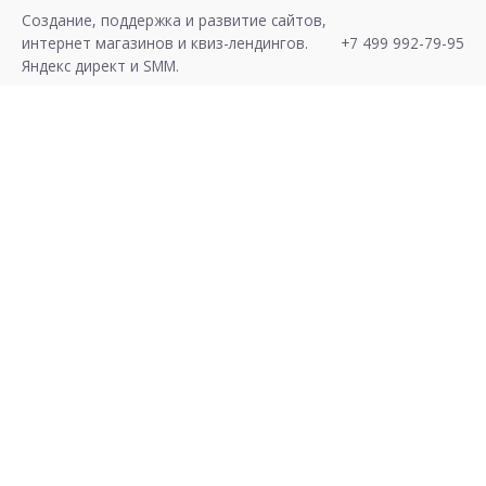
S
Создание, поддержка и развитие сайтов,
k
интернет магазинов и квиз-лендингов.
+7 499 992-79-95
i
Яндекс директ и SMM.
p
t
o
c
o
n
t
Хочу Лиды!
e
n
t