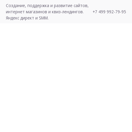
Skip
Создание, поддержка и развитие сайтов,
to
интернет магазинов и квиз-лендингов.
+7 499 992-79-95
content
Яндекс директ и SMM.
Хочу Лиды!