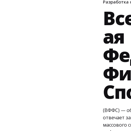
Разработка 
Вс
ая
Фе
Фи
Сп
(ВФФС) — о
отвечает з
массового 