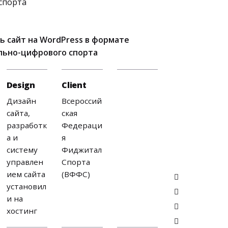
спорта
ь сайт на WordPress в формате
льно-цифрового спорта
Design
Client
Дизайн
Всероссий
сайта,
ская
разработк
Федераци
а и
я
систему
Фиджитал
управлен
Спорта
ием сайта
(ВФФС)
установил
и на
хостинг