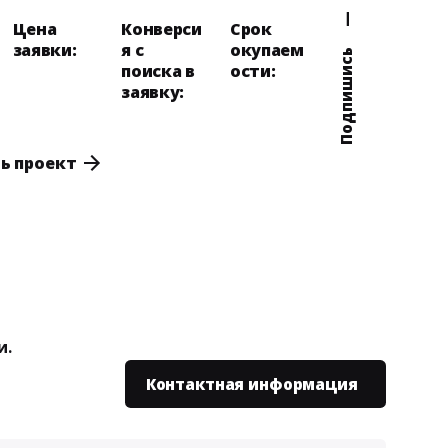
—
Цена
Конверси
Срок
заявки:
я с
окупаем
Подпишись
поиска в
ости:
заявку:
ь проект
и.
Контактная информация