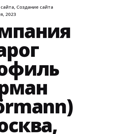
 сайта
Создание сайта
я, 2023
мпания
арог
офиль
рман
örmann)
осква,