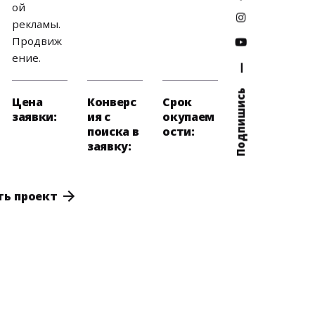
ой
рекламы.
Продвиж
ение.
—
Подпишись
Цена
Конверс
Срок
заявки:
ия с
окупаем
поиска в
ости:
заявку:
ть проект