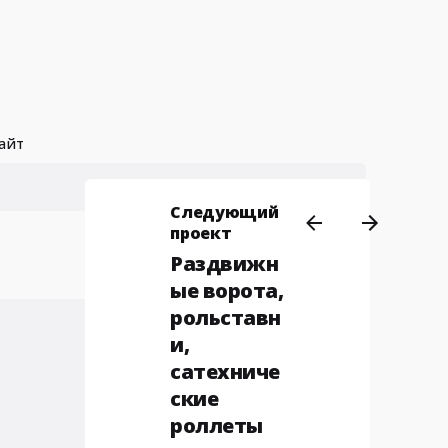
айт
Следующий
проект
Раздвижн
ые ворота,
рольставн
и,
сатехниче
ские
роллеты