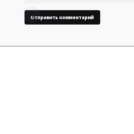
Москва
141402, Х
дом 39 к 