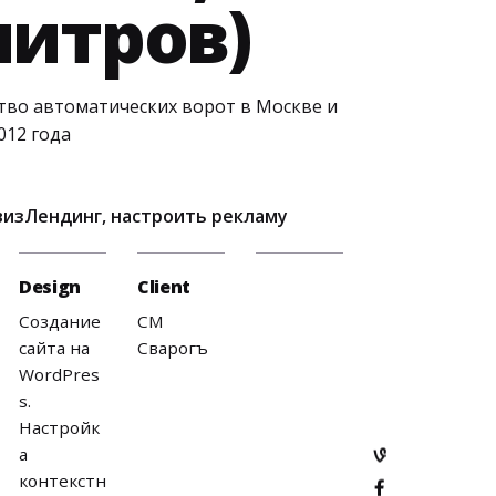
итров)
во автоматических ворот в Москве и
012 года
визЛендинг, настроить рекламу
Design
Client
Создание
СМ
сайта на
Сварогъ
WordPres
s.
Настройк
а
контекстн