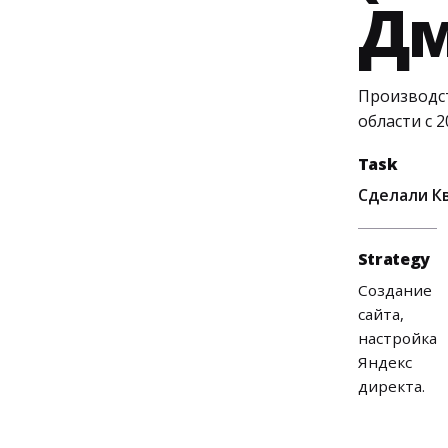
Дм
Производст
области с 2
Task
Сделали К
Strategy
Создание
сайта,
настройка
Яндекс
директа.