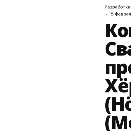
Разработка
15 феврал
Ко
Св
пр
Хё
(H
(М