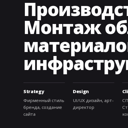
Производс
Монтаж о
материало
инфрастру
Strategy
Design
Cl
Фирменный стиль
UI/UX дизайн, арт-
СП
бренда, создание
директор
Ст
сайта
ко