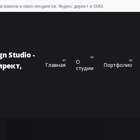
газинов и квиз-лендингов. Яндекс директ и SMM.
О
Главная
Портфолио
студии