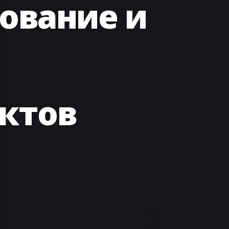
ование и
ктов