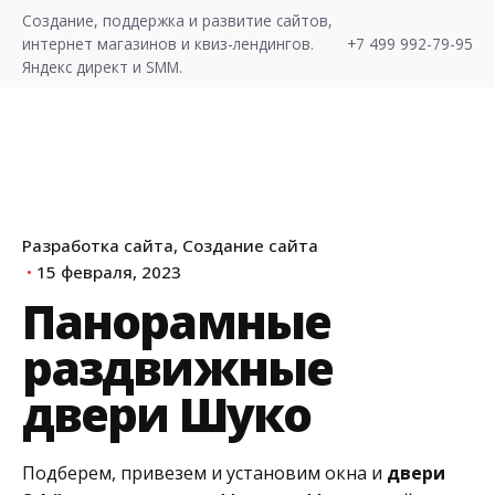
S
Создание, поддержка и развитие сайтов,
k
интернет магазинов и квиз-лендингов.
+7 499 992-79-95
i
Яндекс директ и SMM.
p
t
o
c
o
n
Разработка сайта
Создание сайта
t
15 февраля, 2023
e
Панорамные
n
Хочу Лиды!
t
раздвижные
двери Шуко
Подберем, привезем и установим окна и
двери