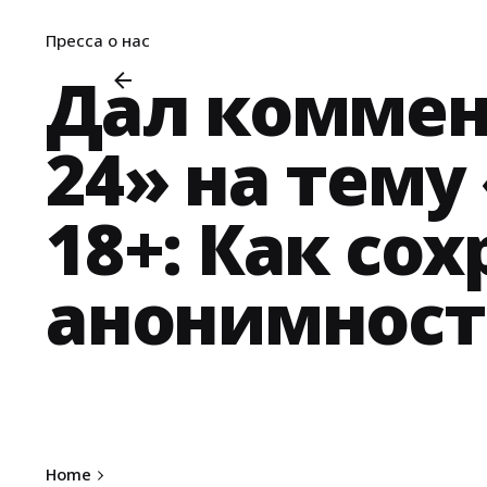
Пресса о нас
Дал комме
24» на тему
18+: Как со
анонимност
Posted
by
admin
Home