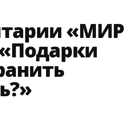
нтарии «МИР
 «Подарки
хранить
ь?»
Posted
by
admin