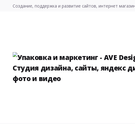
S
Создание, поддержка и развитие сайтов, интернет магазин
k
i
p
t
o
c
o
n
t
e
n
t