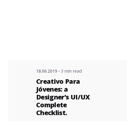
Posted
by
admin
18.06.2019
3 min read
Creativo Para
Jóvenes: a
Designer’s UI/UX
Complete
Checklist.
Handshake release
assets validation metrics