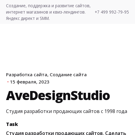
S
Создание, поддержка и развитие сайтов,
k
интернет магазинов и квиз-лендингов.
+7 499 992-79-95
i
Яндекс директ и SMM.
p
t
o
c
o
n
t
Разработка сайта
Создание сайта
e
15 февраля, 2023
Хочу Лиды!
n
AveDesignStudio
t
Студия разработки продающих
сайтов с 1998 года
Task
Студия разработки продающих сайтов. Сделать