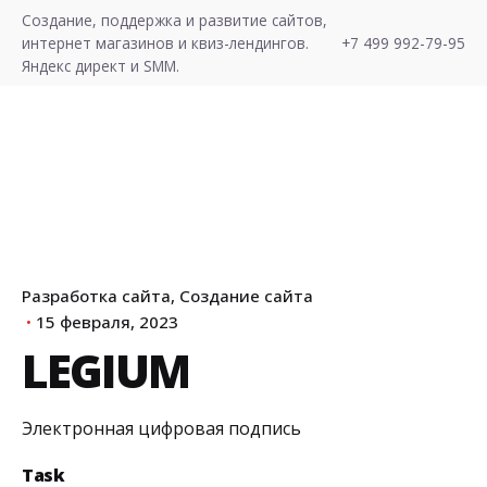
S
Создание, поддержка и развитие сайтов,
k
интернет магазинов и квиз-лендингов.
+7 499 992-79-95
i
Яндекс директ и SMM.
p
t
o
c
o
n
t
e
Разработка сайта
Создание сайта
Хочу Лиды!
n
15 февраля, 2023
t
LEGIUM
Электронная цифровая подпись
Task